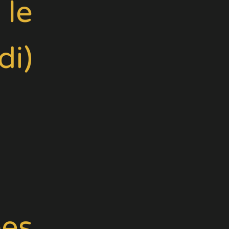
 le
di)