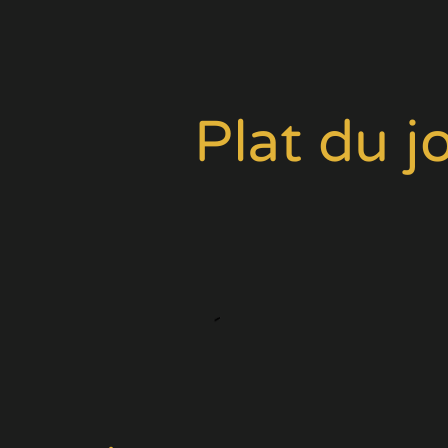
Plat du j